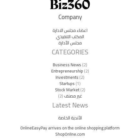
Head
Head
Head
ing
ing
ing
Company
Lorem
Lorem
Lorem
اعضاء مجلس الادارة
ipsum
ipsum
ipsum
المكتب التنفيذي
dolor sit
dolor sit
dolor sit
مجلس الأدارة
amet
amet
amet
CATEGORIES
consecte
consecte
consecte
tur
tur
tur
adipiscin
adipiscin
adipiscin
Business News
(2)
g elit
g elit
g elit
Entrepreneurship
(2)
dolor
dolor
dolor
Investments
(2)
Startups
(1)
Stock Market
(2)
Click
Click
Click
غير مصنف
(2)
Here
Here
Here
Latest News
الأندية الخاصة
OnlineEasyPay arrives on the online shopping platform
ShopOnline.com